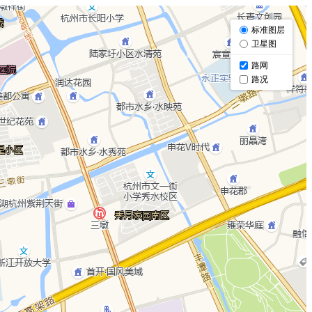
标准图层
卫星图
路网
路况